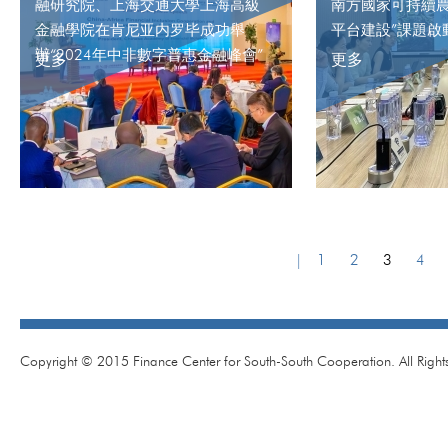
融研究院、上海交通大學上海高級
南方國家可持續
金融學院在肯尼亚内罗毕成功舉
平台建設”課題啟
辦“2024年中非數字普惠金融峰會”
更多
更多
|
1
2
3
4
Copyright © 2015 Finance Center for South-South Cooperation. All Right